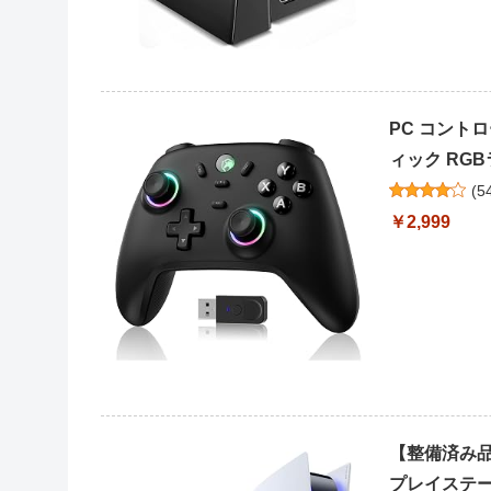
PC コント
ィック RGBラ
(
5
￥2,999
【整備済み品】 
プレイステーシ