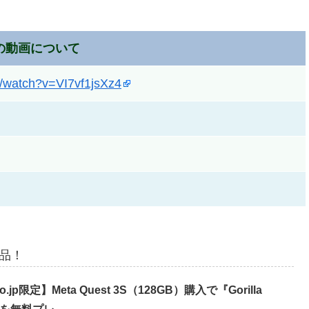
の動画について
m/watch?v=VI7vf1jsXz4
商品！
o.jp限定】Meta Quest 3S（128GB）購入で『Gorilla