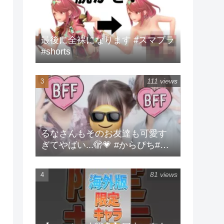
最後に全裸になります #スマブラ
#shorts
111 views
るなさんもそのお友達も可愛す
ぎてやばい...🫣💗 #からぴち#る
な#実写
81 views