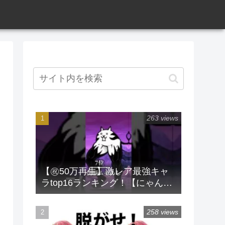
263 views
【㊗️50万再生】激レア最強キャ
ラtop16ランキング！【にゃんこ
大戦争】 #にゃんこ大戦争 #ラン
キング #shorts #激レア
258 views