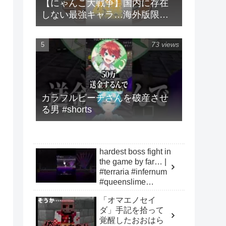
【にゃんこ大戦争】国内に存在
しない最強キャラ…海外版限定
キャラ4選！！【にゃんこ大戦争
ゆっくり解説】#shorts
73 views
カラフルピーチさんを破産させ
る男 #shorts
hardest boss fight in
the game by far… |
#terraria #infernum
#queenslime
#funny
「オマエノセイ
ダ」手記を拾って
覚醒したおおはら