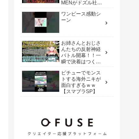
MENがドズル社を
襲うホラー展開が
ワンピース感動シ
ヤバすぎるｗｗ
ーン
【ドズル切り抜
き】@dozle #ドズ
ル社切り抜き #ホラ
ー#マイクラ
お姉さんとおじさ
んたちの反射神経
バトル開幕！！一
瞬で決着はつくの
か！？一同大爆笑
ピチューでモンス
のDoZ２次会マイ
トする海外ニキが
クラミニゲームま
面白すぎるｗｗ
とめ Part.２【ホ
【スマブラSP】
ロライブ/アキロ
ゼ】