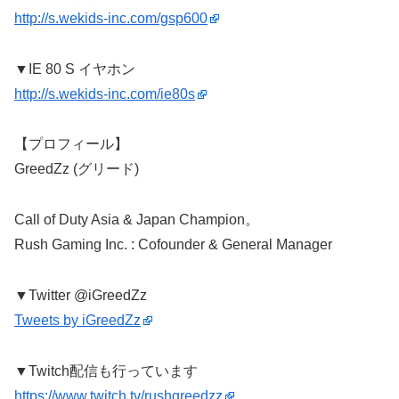
http://s.wekids-inc.com/gsp600
▼IE 80 S イヤホン
http://s.wekids-inc.com/ie80s
【プロフィール】
GreedZz (グリード)
Call of Duty Asia & Japan Champion。
Rush Gaming Inc. : Cofounder & General Manager
▼Twitter @iGreedZz
Tweets by iGreedZz
▼Twitch配信も行っています
https://www.twitch.tv/rushgreedzz