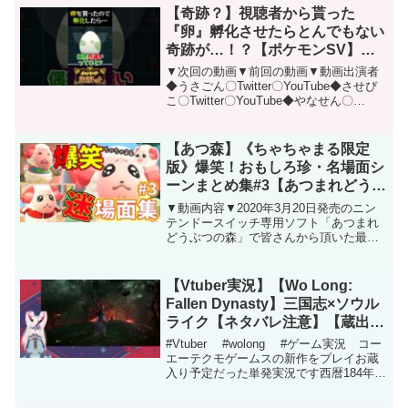
【奇跡？】視聴者から貰った
『卵』孵化させたらとんでもない
奇跡が…！？【ポケモンSV】
【スカーレット・バイオレット】
▼次回の動画▼前回の動画▼動画出演者
【うさごん】
◆うさごん〇Twitter〇YouTube◆させぴ
こ〇Twitter〇YouTube◆やなせん〇
Twitter〇YouTube◆あはひん〇Twitter〇
YouTube◆大魔神〇Twitter〇YouTu...
【あつ森】《ちゃちゃまる限定
版》爆笑！おもしろ珍・名場面シ
ーンまとめ集#3【あつまれどうぶ
つの森】
▼動画内容▼2020年3月20日発売のニン
テンドースイッチ専用ソフト「あつまれ
どうぶつの森」で皆さんから頂いた最高
に笑えるおもしろい名場面をぎゅぎゅっ
と動画に詰め込んでみました！あつ森を
もっている人ももっていない人もこの動
【Vtuber実況】【Wo Long:
画をみて楽しい気分...
Fallen Dynasty】三国志×ソウル
ライク【ネタバレ注意】【蔵出し
単発】
#Vtuber #wolong #ゲーム実況 コー
エーテクモゲームスの新作をプレイお蔵
入り予定だった単発実況です西暦184年、
後漢末期の中国。世は戦乱と荒廃に支配
されていた。長きにわたって繫栄した王