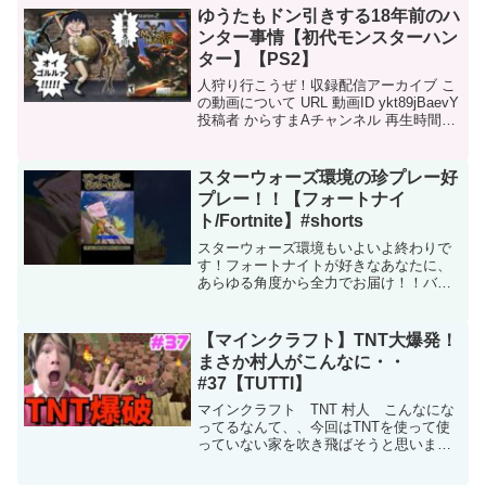
朝も、今や崩れ落ちようとしている。プ
ゆうたもドン引きする18年前のハ
レ...
ンター事情【初代モンスターハン
ター】【PS2】
人狩り行こうぜ！収録配信アーカイブ こ
の動画について URL 動画ID ykt89jBaevY
投稿者 からすまAチャンネル 再生時間
19:44
スターウォーズ環境の珍プレー好
プレー！！【フォートナイ
ト/Fortnite】#shorts
スターウォーズ環境もいよいよ終わりで
す！フォートナイトが好きなあなたに、
あらゆる角度から全力でお届け！！バト
ロワやレゴのアップデート内容や解説、
スクワッドでのバトロワやクリエイティ
ブ（UEFN）で様々な企画を行い、フォー
【マインクラフト】TNT大爆発！
トナイトの情報をお届...
まさか村人がこんなに・・
#37【TUTTI】
マインクラフト TNT 村人 こんなにな
ってるなんて、、今回はTNTを使って使
っていない家を吹き飛ばそうと思いま
す！そして村人増殖期も一旦潰してしま
おうと思います！【マイクラ実況プレ