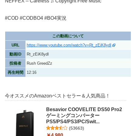
NEFFEX – Careless ♫ Copyright Free Music
#COD #CODBO4 #BO4実況
この動画について
URL
https://www.youtube.com/watch?v=Rt_zEiK8ydI
動画ID
Rt_zEiK8ydI
投稿者
Rush GreedZz
再生時間
12:16
今オススメのAmazonベストセラー＆人気商品！
Besavior COOVELITE DS50 Pro2
ゲーミングコンバーター
PS5/PS4/PS3/PC/Swit...
(
53663
)
￥4,980