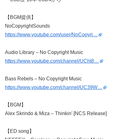
【BGM提供】
NoCopyrightSounds
https://www.youtube.com/user/NoCopyri…
Audio Library – No Copyright Music
https://www.youtube.com/channel/UCht8…
Bass Rebels – No Copyright Music
https://www.youtube.com/channel/UC39W…
【BGM】
Alex Skrindo & Miza – Thinkin’ [NCS Release]
【ED song】