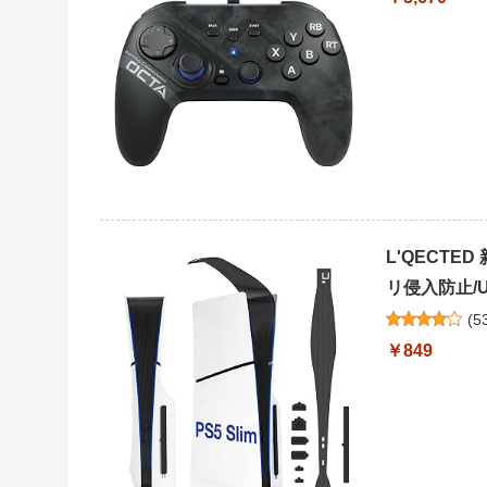
L'QECTED
リ侵入防止/U
(
5
￥849