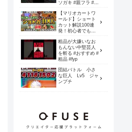
ソガキ #親フラ #お
もしろ動画 #おすす
【マリオカートワ
めにのりたい
ールド】ショート
カット解説100連
発！初心者でも失
敗しない全30コー
粗品が大嫌いなお
スのショトカ
もんない中堅芸人
【NISCあり】
を斬る #おすすめ #
粗品 #fyp
団結バトル 小さ
な巨人 Lv5 ジャ
ンプチ