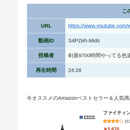
こ
URL
https://www.youtube.com
動画ID
S4PZeh-Mids
投稿者
剣盾9700時間やってる色違い女
再生時間
24:28
今オススメのAmazonベストセラー＆人気
ファイティング
(
5
￥5,670