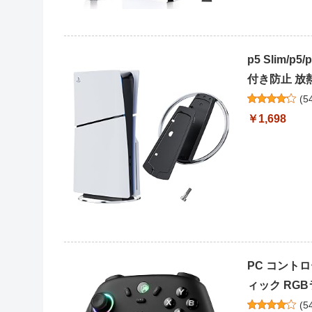
p5 Slim/
付き防止 放熱
(
5
￥1,698
PC コント
ィック RGBラ
(
5