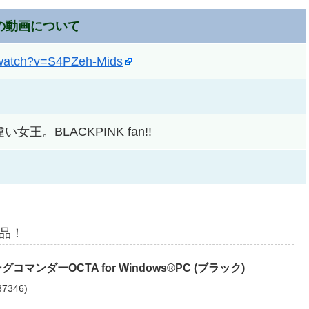
の動画について
/watch?v=S4PZeh-Mids
王。BLACKPINK fan!!
商品！
コマンダーOCTA for Windows®PC (ブラック)
37346
)