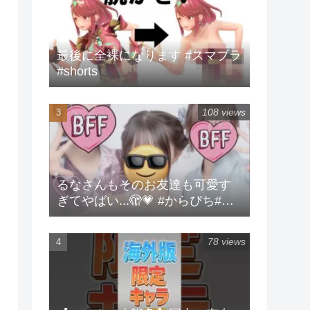
最後に全裸になります #スマブラ
#shorts
108 views
るなさんもそのお友達も可愛す
ぎてやばい...🫣💗 #からぴち#る
な#実写
78 views