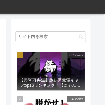
257 views
【㊗️50万再生】激レア最強キャ
ラtop16ランキング！【にゃんこ
大戦争】 #にゃんこ大戦争 #ラン
キング #shorts #激レア
256 views