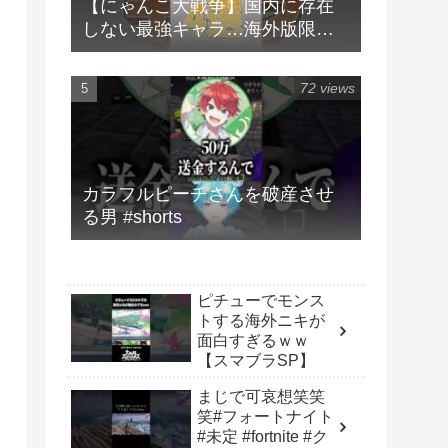
【にゃんこ大戦争】国内に存在
しない最強キャラ…海外版限定
キャラ4選！！【にゃんこ大戦争
ゆっくり解説】#shorts
72 views
カラフルピーチさんを破産させ
る男 #shorts
ピチューでモンス
トする海外ニキが
面白すぎるｗｗ
【スマブラSP】
まじで可哀想笑笑
笑#フォートナイト
#未定 #fortnite #ク