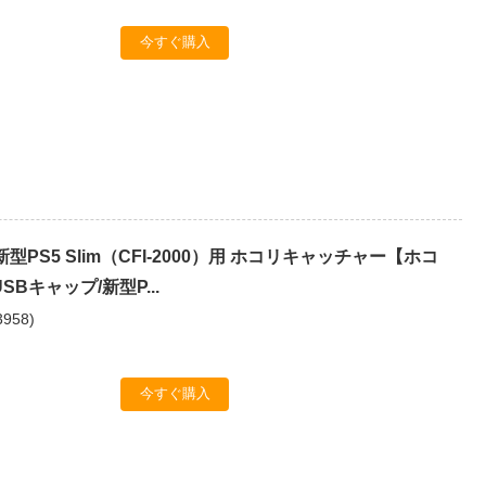
今すぐ購入
 新型PS5 Slim（CFI-2000）用 ホコリキャッチャー【ホコ
SBキャップ/新型P...
3958
)
今すぐ購入