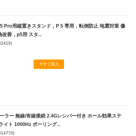
p5/p5 Pro用縦置きスタンド，P 5 専用，転倒防止 地震対策 傷
改善，p5用 スタ...
42419
)
今すぐ購入
ローラー 無線/有線接続 2.4Gレシバー付き ホール効果ステ
イト 1000Hz ポーリング...
414770
)