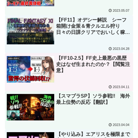
2023.05.07
【FF11】オデシー解説 シーフ
箱開け金策＆青クルエル狩り
日々の日課クリアでおいしく稼
ぐ！
2023.04.28
【FF10-2.5】FF史上最悪の黒歴
史はなぜ生まれたのか？【閲覧注
意】
2023.04.11
【スマブラSP】ソラ参戦!! 海外
最上位勢の反応【翻訳】
2023.04.04
【やり込み】エアリスを極限まで