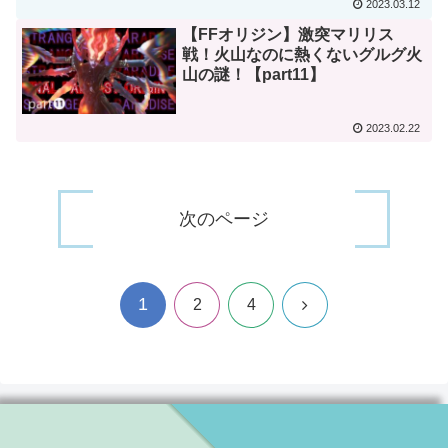
2023.03.12
【FFオリジン】激突マリリス
戦！火山なのに熱くないグルグ火
山の謎！【part11】
2023.02.22
次のページ
1
次
2
4
へ