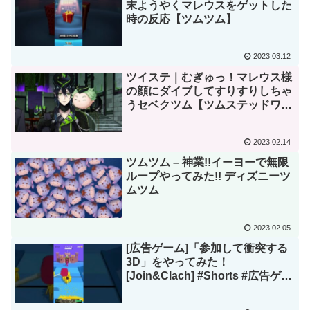
末ようやくマレウスをゲットした
時の反応【ツムツム】
2023.03.12
ツイステ｜むぎゅっ！マレウス様
の顔にダイブしてすりすりしちゃ
うセベクツム【ツムステッドワン
ダーランド・Twisted-
Wonderland・ツムツムコラボ】
2023.02.14
ツムツム – 神業!!イーヨーで無限
ループやってみた!! ディズニーツ
ムツム
2023.02.05
[広告ゲーム]「参加して衝突する
3D」をやってみた！
[Join&Clach] #Shorts #広告ゲー
ム