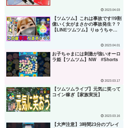
2023.04.03
【ツムツム】これは事故です!!9割
億いく女がまさかの事故発生？？
【LINEツムツム】りゅうちゃん
とあそぼGAMES
2023.04.01
お子ちゃまには刺激が強いオーロ
ラ姫【ツムツム】NW #Shorts
2023.03.17
【ツムツムライブ】元気に笑って
コイン稼ぎ【家族実況】
2023.03.16
【大声注意】3時間23分のプレイ